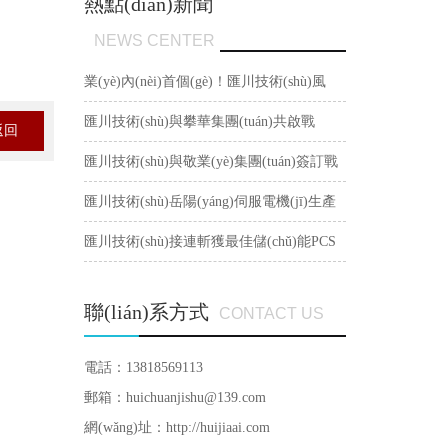
熱點(diǎn)新聞
NEWS CENTER
業(yè)內(nèi)首個(gè)！匯川技術(shù)風
(fēng)電大功率變槳驅(qū)動(dòng)器通過
匯川技術(shù)與攀華集團(tuán)共啟戰
返回
(guò)鑒衡認(rèn)證
(zhàn)略合作，共話冶金行業(yè)未來(lái)
匯川技術(shù)與敬業(yè)集團(tuán)簽訂戰
(zhàn)略合作協(xié)議
匯川技術(shù)岳陽(yáng)伺服電機(jī)生產
(chǎn)基地成功封頂
匯川技術(shù)接連斬獲最佳儲(chǔ)能PCS
供應(yīng)商獎(jiǎng)
聯(lián)系方式
CONTACT US
電話：13818569113
郵箱：huichuanjishu@139.com
網(wǎng)址：http://huijiaai.com