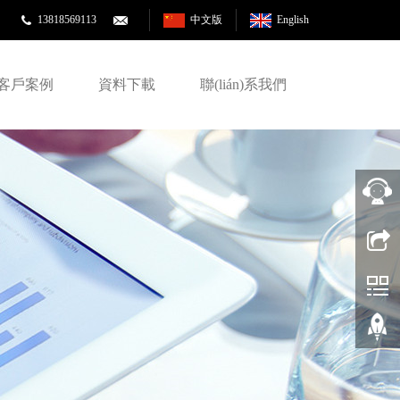
13818569113
中文版
English
客戶案例
資料下載
聯(lián)系我們