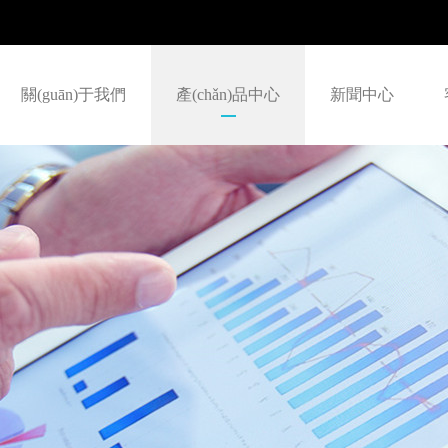
關(guān)于我們
產(chǎn)品中心
新聞中心