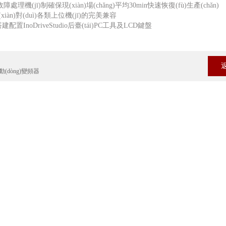
)故障處理機(jī)制確保現(xiàn)場(chǎng)平均30min快速恢復(fù)生產(chǎn)
xiàn)對(duì)各類上位機(jī)的完美兼容
g)用搭建配置InoDriveStudio后臺(tái)PC工具及LCD鍵盤
動(dòng)變頻器