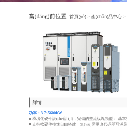
當(dāng)前位置
首頁(yè)
>
產(chǎn)品中心
>
詳情
功率：3.7~5600kW
■ 模塊化硬件設(shè)計(jì)，完備的整流模塊類型： 
■ 支持軟硬件模塊自由搭建，無(wú)需更改代碼即可滿足