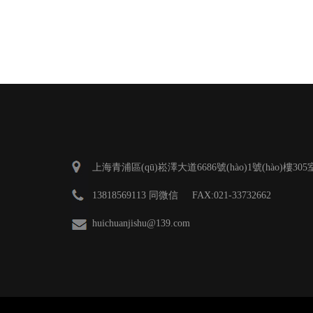
上海青浦區(qū)崧澤大道6686號(hào)1號(hào)樓305
13818569113 同微信 FAX:021-33732662
huichuanjishu@139.com