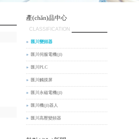
產(chǎn)品中心
CLASSIFICATION
匯川變頻器
匯川伺服電機(jī)
匯川PLC
匯川觸摸屏
匯川永磁電機(jī)
匯川機(jī)器人
匯川高壓變頻器